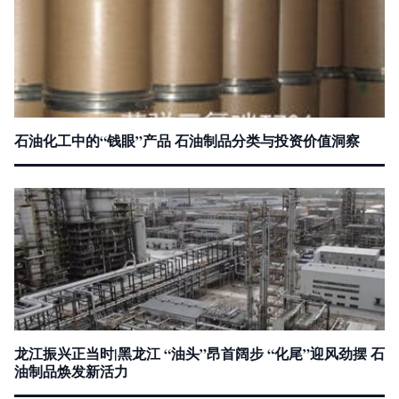
石油化工中的“钱眼”产品 石油制品分类与投资价值洞察
龙江振兴正当时|黑龙江 “油头”昂首阔步 “化尾”迎风劲摆 石
油制品焕发新活力