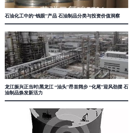
石油化工中的“钱眼”产品 石油制品分类与投资价值洞察
龙江振兴正当时|黑龙江 “油头”昂首阔步 “化尾”迎风劲摆 石
油制品焕发新活力