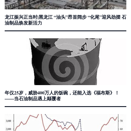
龙江振兴正当时|黑龙江 “油头”昂首阔步 “化尾”迎风劲摆 石
油制品焕发新活力
年仅25岁，威胁400万人的饭碗，还能入选《福布斯》！
——当石油制品遇上颠覆者