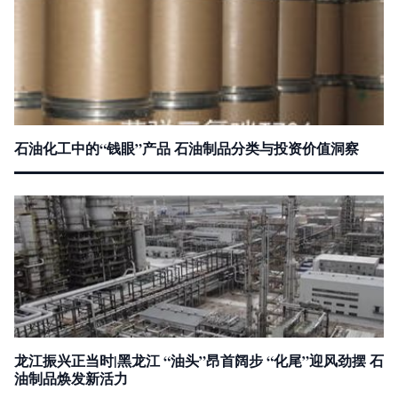
石油化工中的“钱眼”产品 石油制品分类与投资价值洞察
龙江振兴正当时|黑龙江 “油头”昂首阔步 “化尾”迎风劲摆 石
油制品焕发新活力