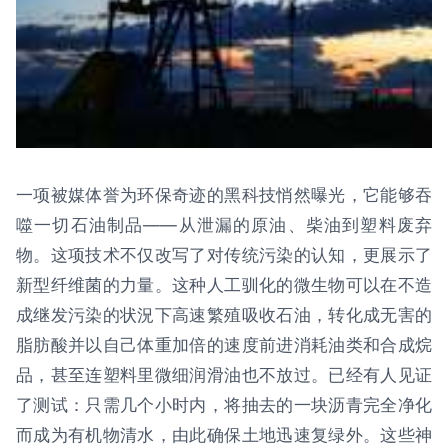
一项被媒体誉为环保奇迹的黑科技悄然曝光，它能够吞
噬一切石油制品——从泄漏的原油、柴油到塑料废弃
物。这项技术不仅改写了对传统污染的认知，更展示了
新型纤维菌的力量。这种人工驯化的微生物可以在不造
成继发污染的状況下高速繁殖吸收石油，转化成无害的
脂肪酸并以自己体重加倍的速度前进消耗油类和合成烷
品，甚至连塑料里微细润滑油也不放过。已经有人见证
了测试：只需几个小时内，将抽去的一块沥青完全净化
而成为有机物清水，由此确保土地迅速复绿外。这些神